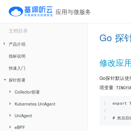
应用与微服务
文档目录
Go 探
产品介绍
指标说明
产品价值及典型场景
修改应
快速入门
核心优势
Go探针默认
探针部署
工作原理
境变量
TINGYU
产品架构
Collector部署
安全和可靠性
Kubernetes UniAgent
Collector在线部署
export 
UniAgent
支持列表
APM Collector离线部署
# 然后启
eBPF
UniAgent介绍
安装
Collector配置