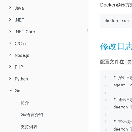
Docker容器
Java
简介
目录结构
私有镜像仓库部署
.NET
简介
部署
平台和能力支持矩阵
监控Ingress
.NET Core
简介
支持列表
配置
支持列表
禁用
修改日
C/C++
简介
支持列表
自动安装
禁用
兼容性说明
配置
Node.js
简介
支持列表
部署
手动安装
常见问题
防火墙配置
升级
配置文件在
安
PHP
支持列表
支持列表
部署
禁用
Docker安装
自动部署
卸载
# 探针日志
Python
简介
部署
安装和卸载
禁用/启用
配置
Kubernetes&Docker安装
组件监控配置
常见问题
agent.l
Go
简介
支持列表
配置项说明
配置
配置
卸载
更新和卸载
Nginx探针部署
# 通讯日志
简介
支持列表
部署
嵌码说明
卸载
常见问题
常见问题
UniAgent相关命令
daemon.
Go语言介绍
快速部署
配置
常见问题
进程命名规则
# 审计模
支持列表
部署方案建议
禁用和启用
应用命名规则
daemon.