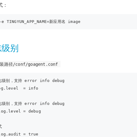
方式：
志级别
装路径/conf/goagent.conf
级别，支持 error info debug
og.level  = info
级别，支持 error info debug
log.level = debug
式
log.audit = true