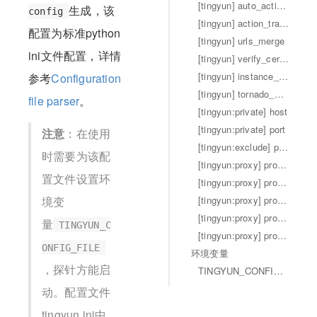
[tingyun] auto_action_naming
生成，该
config
[tingyun] action_tracer.log_sql
配置为标准python
[tingyun] urls_merge
ini文件配置，详情
[tingyun] verify_certification
[tingyun] instance_name
参考
Configuration
[tingyun] tornado_wsgi_adapter_mode
file parser
。
[tingyun:private] host
[tingyun:private] port
注意
：在使用
[tingyun:exclude] plugins
时需要为该配
[tingyun:proxy] proxy_host
置文件设置环
[tingyun:proxy] proxy_port
境变
[tingyun:proxy] proxy_user
[tingyun:proxy] proxy_pwd
量
TINGYUN_C
[tingyun:proxy] proxy_scheme
ONFIG_FILE
环境变量
，探针方能启
TINGYUN_CONFIG_FILE
动。配置文件
tingyun.ini中