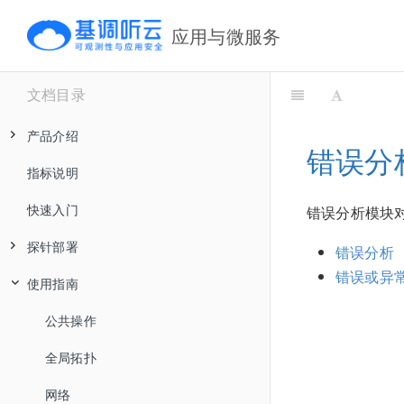
应用与微服务
文档目录
产品介绍
错误分
指标说明
产品价值及典型场景
快速入门
核心优势
错误分析模块
探针部署
工作原理
错误分析
错误或异
使用指南
产品架构
Collector部署
安全和可靠性
Kubernetes UniAgent
公共操作
Collector在线部署
UniAgent
支持列表
全局拓扑
APM Collector离线部署
eBPF
UniAgent介绍
安装
网络
Collector配置