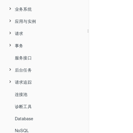
Java
简介
目录结构
私有镜像仓库部署
业务系统
.NET
简介
部署
平台和能力支持矩阵
监控Ingress
应用与实例
业务系统列表
.NET Core
简介
支持列表
配置
支持列表
禁用
请求
业务系统全局拓扑
应用列表
C/C++
简介
支持列表
自动安装
禁用
兼容性说明
配置
事务
新建业务系统
应用概览
请求列表
Node.js
简介
支持列表
部署
手动安装
常见问题
防火墙配置
升级
服务接口
新建服务组
应用详情
请求概览
事务列表
PHP
支持列表
支持列表
部署
禁用
Docker安装
自动部署
卸载
后台任务
业务系统详情
响应时间性能分解
响应时间性能分解
单事务概览
Python
简介
部署
安装和卸载
禁用/启用
配置
Kubernetes&Docker安装
组件监控配置
常见问题
请求追踪
服务组拓扑
响应时间分布
响应时间分布
事务拓扑图
后台任务列表
Go
简介
支持列表
配置项说明
配置
配置
卸载
更新和卸载
Nginx探针部署
连接池
调用者分析
错误/异常分析
响应时间
概览
请求追踪列表
简介
支持列表
部署
嵌码说明
卸载
常见问题
常见问题
UniAgent相关命令
诊断工具
Service Flow
线程剖析
错误
错误
请求追踪详情
Go语言介绍
快速部署
配置
常见问题
进程命名规则
热点方法
Database
线程剖析
后台任务追踪
支持列表
部署方案建议
禁用和启用
应用命名规则
NoSQL
错误/异常分析