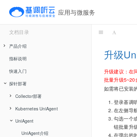
应用与微服务
文档目录
产品介绍
升级Uni
指标说明
产品价值及典型场景
快速入门
核心优势
升级建议：在
批量升级5~2
探针部署
工作原理
如需将已安装的
产品架构
Collector部署
登录基调
安全和可靠性
Kubernetes UniAgent
Collector在线部署
在左侧导
勾选一个或
UniAgent
支持列表
APM Collector离线部署
钮批量升级U
UniAgent介绍
安装
Collector配置
在弹出的对