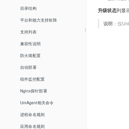
目录结构
私有镜像仓库部署
升级状态
列显
平台和能力支持矩阵
监控Ingress
说明
：仅Un
支持列表
禁用
兼容性说明
配置
防火墙配置
升级
自动部署
卸载
组件监控配置
常见问题
Nginx探针部署
UniAgent相关命令
进程命名规则
应用命名规则