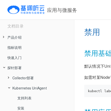
应用与微服务
文档目录
禁用
产品介绍
指标说明
产品价值及典型场景
禁用基础设
快速入门
核心优势
默认情况下Un
探针部署
工作原理
如需对某Node
产品架构
Collector部署
安全和可靠性
Kubernetes UniAgent
Collector在线部署
支持列表
APM Collector离线部署
安装
Collector配置