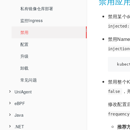
禁用应用监
私有镜像仓库部署
禁用某个dep
监控Ingress
injected:
禁用
禁用Name
配置
injection
升级
卸载
常见问题
禁用整个K
，
UniAgent
false
eBPF
UniAgent介绍
修改配置后
frequency
Java
简介
目录结构
推荐
.NET
简介
部署
平台和能力支持矩阵