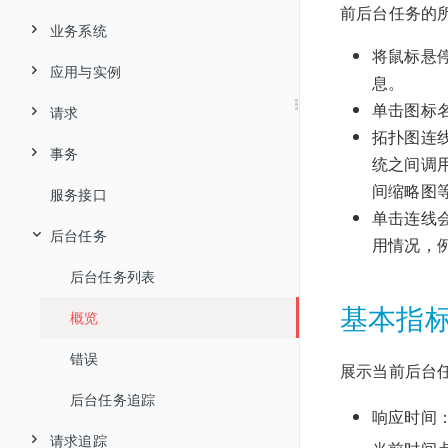
前后台任务的所
Java
简介
目录结构
私有镜像仓库部署
业务系统
将鼠标悬
.NET
简介
部署
平台和能力支持矩阵
监控Ingress
应用与实例
业务系统列表
息。
.NET Core
简介
支持列表
单击图标
配置
支持列表
禁用
请求
业务系统全局拓扑
应用列表
拓扑图连
C/C++
简介
支持列表
自动安装
禁用
兼容性说明
配置
事务
新建业务系统
应用概览
请求列表
统之间调
Node.js
简介
支持列表
部署
间缩略图
手动安装
常见问题
防火墙配置
升级
服务接口
新建服务组
应用详情
请求概览
事务列表
单击连线
PHP
支持列表
支持列表
部署
禁用
Docker安装
自动部署
卸载
后台任务
业务系统详情
响应时间性能分解
响应时间性能分解
单事务概览
用情况，
Python
简介
部署
安装和卸载
禁用/启用
配置
Kubernetes&Docker安装
组件监控配置
常见问题
服务组拓扑
响应时间分布
响应时间分布
事务拓扑图
后台任务列表
基本指
Go
简介
支持列表
配置项说明
配置
配置
卸载
更新和卸载
Nginx探针部署
调用者分析
错误/异常分析
响应时间
概览
简介
支持列表
部署
嵌码说明
卸载
常见问题
常见问题
UniAgent相关命令
Service Flow
线程剖析
错误
错误
展示当前后台
Go语言介绍
快速部署
配置
常见问题
进程命名规则
热点方法
线程剖析
后台任务追踪
响应时间
支持列表
部署方案建议
禁用和启用
应用命名规则
错误/异常分析
请求追踪