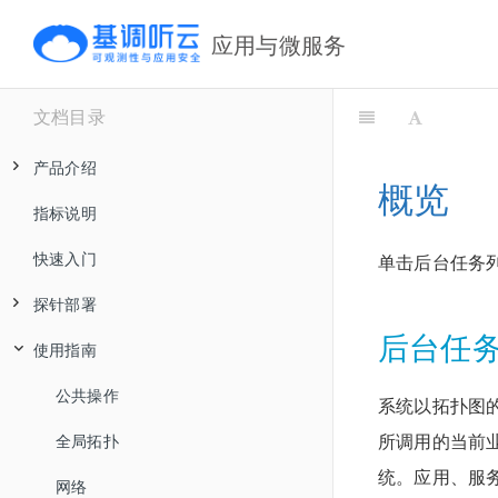
应用与微服务
文档目录
产品介绍
概览
指标说明
产品价值及典型场景
快速入门
核心优势
单击后台任务
探针部署
工作原理
后台任
使用指南
产品架构
Collector部署
安全和可靠性
Kubernetes UniAgent
公共操作
Collector在线部署
系统以拓扑图
所调用的当前
UniAgent
支持列表
全局拓扑
APM Collector离线部署
统。应用、服
eBPF
UniAgent介绍
安装
网络
Collector配置